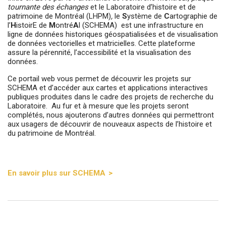
tournante des échanges
et le Laboratoire d’histoire et de
patrimoine de Montréal (LHPM)
,
le
S
ystème de
C
artographie de
l’
H
istoirE de
M
ontré
A
l (SCHEMA) est une infrastructure en
ligne de données historiques géospatialisées et de visualisation
de données vectorielles et matricielles. Cette plateforme
assure la pérennité, l’accessibilité et la visualisation des
données.
Ce portail web vous permet de découvrir les projets sur
SCHEMA et d’accéder aux cartes et applications interactives
publiques produites dans le cadre des projets de recherche du
Laboratoire. Au fur et à mesure que les projets seront
complétés, nous ajouterons d’autres données qui permettront
aux usagers de découvrir de nouveaux aspects de l’histoire et
du patrimoine de Montréal.
En savoir plus sur SCHEMA