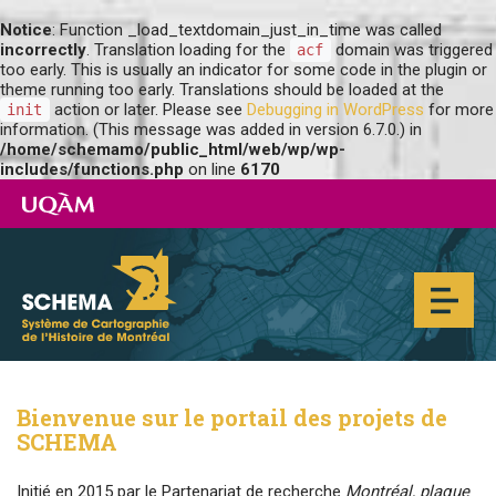
Notice
: Function _load_textdomain_just_in_time was called
incorrectly
. Translation loading for the
domain was triggered
acf
too early. This is usually an indicator for some code in the plugin or
theme running too early. Translations should be loaded at the
action or later. Please see
Debugging in WordPress
for more
init
information. (This message was added in version 6.7.0.) in
/home/schemamo/public_html/web/wp/wp-
includes/functions.php
on line
6170
Bienvenue sur le portail des projets de
SCHEMA
Initié en 2015 par le Partenariat de recherche
Montréal, plaque